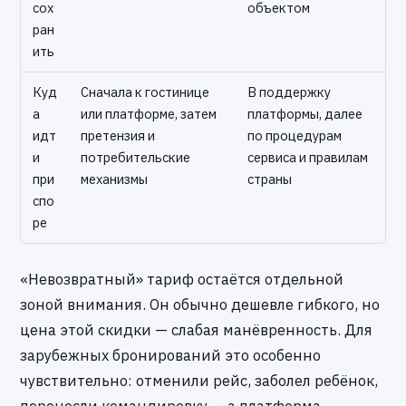
сох
объектом
ран
ить
Куд
Сначала к гостинице
В поддержку
а
или платформе, затем
платформы, далее
идт
претензия и
по процедурам
и
потребительские
сервиса и правилам
при
механизмы
страны
спо
ре
«Невозвратный» тариф остаётся отдельной
зоной внимания. Он обычно дешевле гибкого, но
цена этой скидки — слабая манёвренность. Для
зарубежных бронирований это особенно
чувствительно: отменили рейс, заболел ребёнок,
перенесли командировку — а платформа