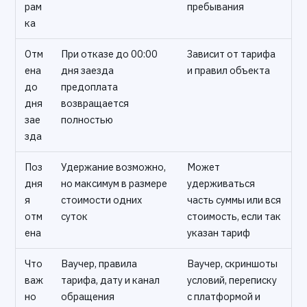
рам
пребывания
ка
Отм
При отказе до 00:00
Зависит от тарифа
ена
дня заезда
и правил объекта
до
предоплата
дня
возвращается
зае
полностью
зда
Поз
Удержание возможно,
Может
дня
но максимум в размере
удерживаться
я
стоимости одних
часть суммы или вся
отм
суток
стоимость, если так
ена
указан тариф
Что
Ваучер, правила
Ваучер, скриншоты
важ
тарифа, дату и канал
условий, переписку
но
обращения
с платформой и