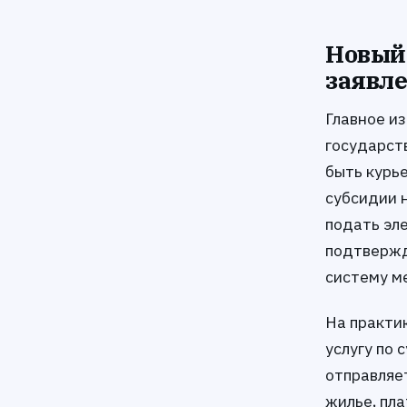
Новый 
заявле
Главное и
государст
быть курь
субсидии 
подать эле
подтвержд
систему м
На практик
услугу по 
отправляе
жилье, пла