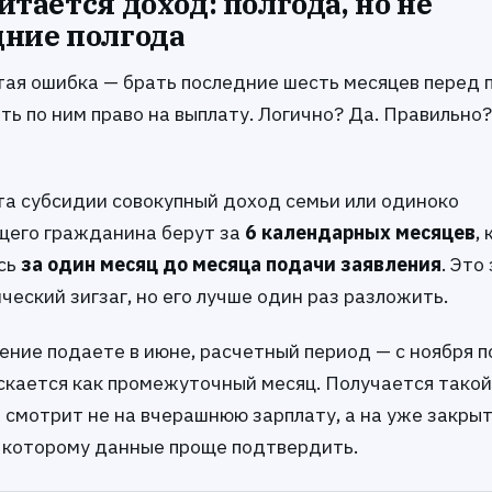
итается доход: полгода, но не
дние полгода
тая ошибка — брать последние шесть месяцев перед 
ь по ним право на выплату. Логично? Да. Правильно
та субсидии совокупный доход семьи или одиноко
его гражданина берут за
6 календарных месяцев
,
сь
за один месяц до месяца подачи заявления
. Это
еский зигзаг, но его лучше один раз разложить.
ение подаете в июне, расчетный период — с ноября п
скается как промежуточный месяц. Получается такой 
 смотрит не на вчерашнюю зарплату, а на уже закры
о которому данные проще подтвердить.