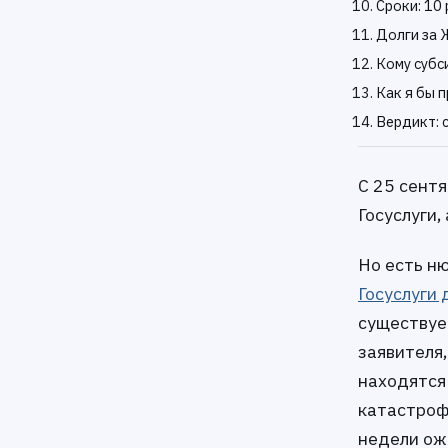
Сроки: 10
Долги за 
Кому субс
Как я бы 
Вердикт: 
С 25 сентя
Госуслуги
Но есть ню
Госуслуги
существует
заявителя,
находятся
катастроф
недели ож