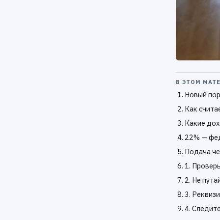
В ЭТОМ МАТ
Новый пор
Как счита
Какие дох
22% — фед
Подача че
1. Проверь
2. Не пута
3. Реквиз
4. Следит