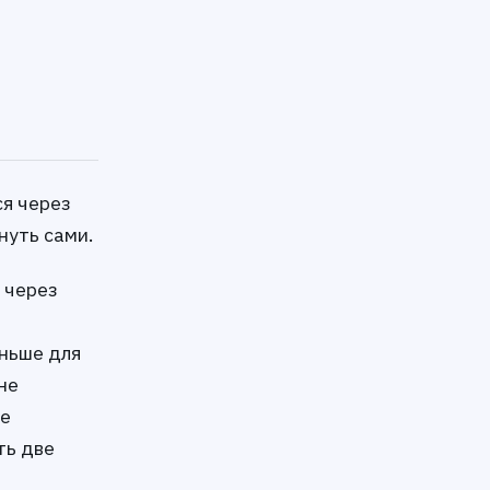
ся через
нуть сами.
 через
еньше для
не
Не
ть две