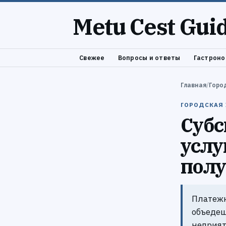
Metu Cest Gui
Свежее
Вопросы и ответы
Гастроно
Главная
/
Горо
ГОРОДСКАЯ
Субс
услу
полу
Платежк
объедеш
неприят