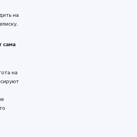
дить на
еписку.
т сама
гота на
нсируют
ше
го