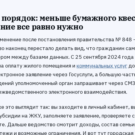
порядок: меньше бумажного квес
ние все равно нужно
зменение после постановления правительства № 848 
во наконец перестало делать вид, что гражданин са
ером между базами данных. С 25 сентября 2024 года
на оплату жилого помещения и
коммунальных услуг
до
ктронное заявление через Госуслуги, а большую част
ений уполномоченный орган запрашивает через СМ
ежведомственного электронного взаимодействия.
е это выглядит так: вы заходите в личный кабинет, 
субсидии на ЖКУ, заполняете заявление, проверяете 
те. Дальше ведомство смотрит доходы, состав семьи
тежи и возможные ограничения. И вот тут городская