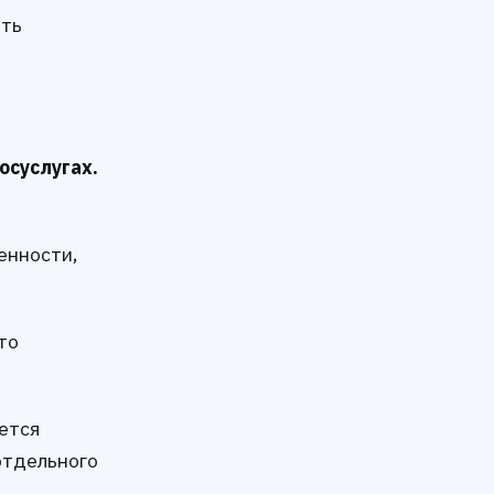
ить
осуслугах.
енности,
кто
ется
отдельного