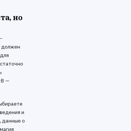
та, но
—
м должен
 для
статочно
ь
ЭВ —
выбираете
сведения и
, данные о
 магия