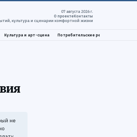
07 августа 2026 г.
О проекте
Контакты
ытий, культура и сценарии комфортной жизни
Культура и арт-сцена
Потребительские решения и проверка
овия
рый не
но
плату