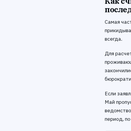
Как сч
после
Самая час
прикидыват
всегда.
Для расче
проживающ
закончили
бюрократич
Если заявл
Май пропу
ведомство
период, п