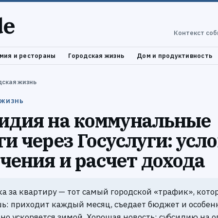
de
Контекст соб
мия и рестораны
Городская жизнь
Дом и продуктивность
дская жизнь
 ЖИЗНЬ
идия на коммунальные
ги через Госуслуги: усл
чения и расчет дохода
а за квартиру — тот самый городской «трафик», кото
ь: приходит каждый месяц, съедает бюджет и особен
но ускоряется зимой. Хорошая новость: субсидию на о