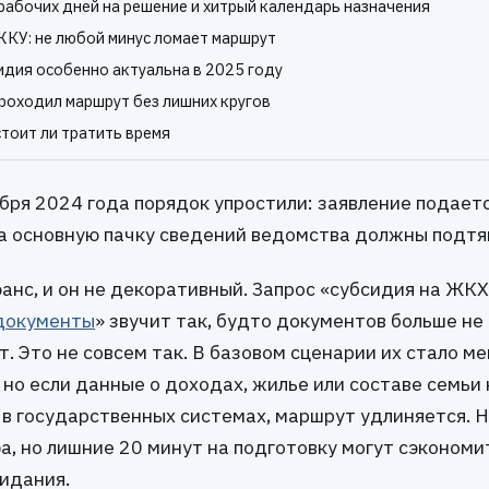
 рабочих дней на решение и хитрый календарь назначения
ЖКУ: не любой минус ломает маршрут
идия особенно актуальна в 2025 году
проходил маршрут без лишних кругов
стоит ли тратить время
бря 2024 года порядок упростили: заявление подает
, а основную пачку сведений ведомства должны подтя
анс, и он не декоративный. Запрос «субсидия на ЖКХ
 документы
» звучит так, будто документов больше не
. Это не совсем так. В базовом сценарии их стало м
 но если данные о доходах, жилье или составе семьи 
 в государственных системах, маршрут удлиняется. 
а, но лишние 20 минут на подготовку могут сэкономи
идания.