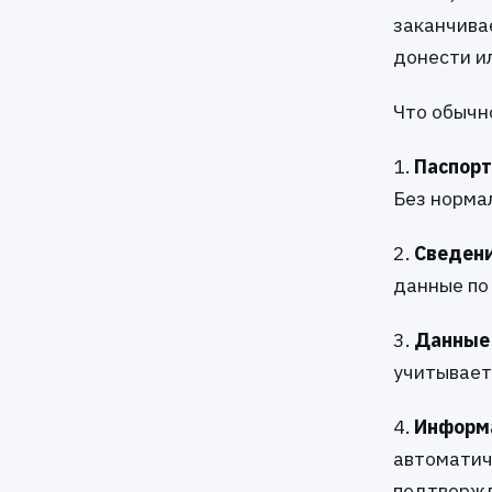
заканчивае
донести и
Что обычн
1.
Паспорт
Без норма
2.
Сведени
данные по 
3.
Данные 
учитывает
4.
Информа
автоматич
подтвержд