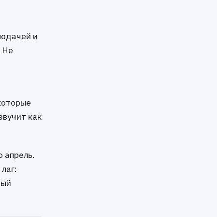
подачей и
? Не
 которые
 звучит как
о апрель.
лаг:
тый