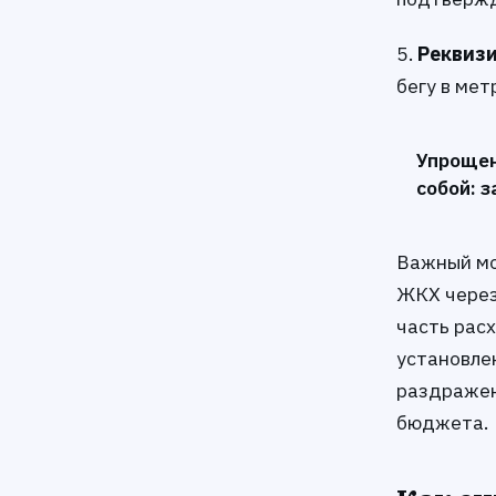
5.
Реквизи
бегу в мет
Упрощен
собой: 
Важный мом
ЖКХ через
часть рас
установле
раздражен
бюджета.