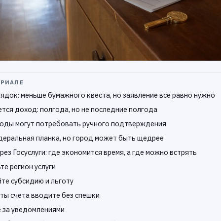
ЕРИАЛЕ
ядок: меньше бумажного квеста, но заявление все равно нужно
ется доход: полгода, но не последние полгода
оды могут потребовать ручного подтверждения
еральная планка, но город может быть щедрее
рез Госуслуги: где экономится время, а где можно встрять
те регион услуги
йте субсидию и льготу
иты счета вводите без спешки
е за уведомлениями