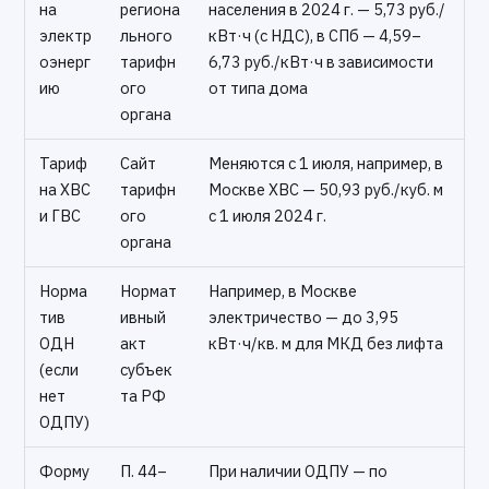
на
региона
населения в 2024 г. — 5,73 руб./
электр
льного
кВт·ч (с НДС), в СПб — 4,59–
оэнерг
тарифн
6,73 руб./кВт·ч в зависимости
ию
ого
от типа дома
органа
Тариф
Сайт
Меняются с 1 июля, например, в
на ХВС
тарифн
Москве ХВС — 50,93 руб./куб. м
и ГВС
ого
с 1 июля 2024 г.
органа
Норма
Нормат
Например, в Москве
тив
ивный
электричество — до 3,95
ОДН
акт
кВт·ч/кв. м для МКД без лифта
(если
субъек
нет
та РФ
ОДПУ)
Форму
П. 44–
При наличии ОДПУ — по