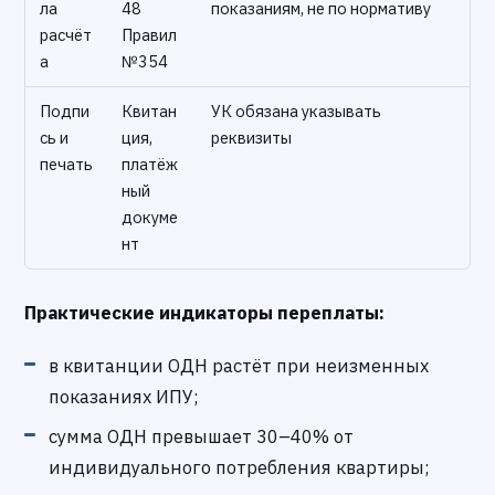
ла
48
показаниям, не по нормативу
расчёт
Правил
а
№354
Подпи
Квитан
УК обязана указывать
сь и
ция,
реквизиты
печать
платёж
ный
докуме
нт
Практические индикаторы переплаты:
в квитанции ОДН растёт при неизменных
показаниях ИПУ;
сумма ОДН превышает 30–40% от
индивидуального потребления квартиры;