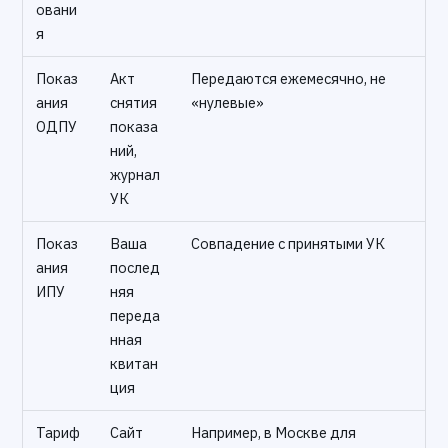
овани
я
Показ
Акт
Передаются ежемесячно, не
ания
снятия
«нулевые»
ОДПУ
показа
ний,
журнал
УК
Показ
Ваша
Совпадение с принятыми УК
ания
послед
ИПУ
няя
переда
нная
квитан
ция
Тариф
Сайт
Например, в Москве для