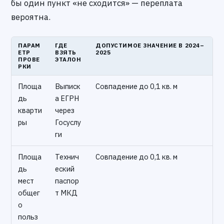
бы один пункт «не сходится» — переплата
вероятна.
ПАРАМ
ГДЕ
ДОПУСТИМОЕ ЗНАЧЕНИЕ В 2024–
ЕТР
ВЗЯТЬ
2025
ПРОВЕ
ЭТАЛОН
РКИ
Площа
Выписк
Совпадение до 0,1 кв. м
дь
а ЕГРН
кварти
через
ры
Госуслу
ги
Площа
Технич
Совпадение до 0,1 кв. м
дь
еский
мест
паспор
общег
т МКД
о
польз