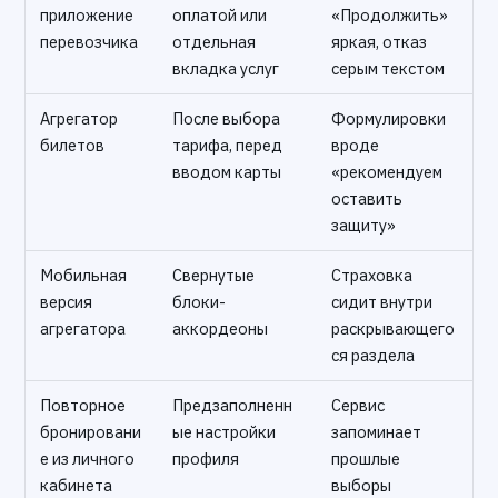
приложение
оплатой или
«Продолжить»
перевозчика
отдельная
яркая, отказ
вкладка услуг
серым текстом
Агрегатор
После выбора
Формулировки
билетов
тарифа, перед
вроде
вводом карты
«рекомендуем
оставить
защиту»
Мобильная
Свернутые
Страховка
версия
блоки-
сидит внутри
агрегатора
аккордеоны
раскрывающего
ся раздела
Повторное
Предзаполненн
Сервис
бронировани
ые настройки
запоминает
е из личного
профиля
прошлые
кабинета
выборы