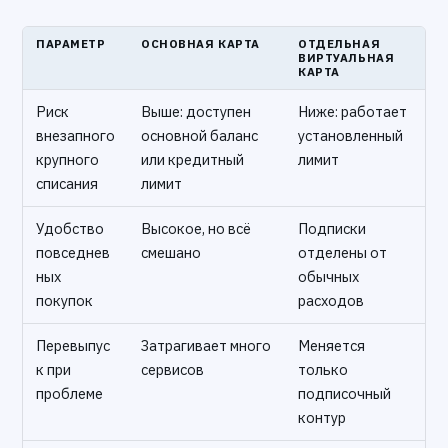
ПАРАМЕТР
ОСНОВНАЯ КАРТА
ОТДЕЛЬНАЯ
ВИРТУАЛЬНАЯ
КАРТА
Риск
Выше: доступен
Ниже: работает
внезапного
основной баланс
установленный
крупного
или кредитный
лимит
списания
лимит
Удобство
Высокое, но всё
Подписки
повседнев
смешано
отделены от
ных
обычных
покупок
расходов
Перевыпус
Затрагивает много
Меняется
к при
сервисов
только
проблеме
подписочный
контур