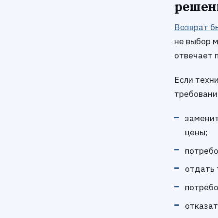
решен
Возврат б
не выбор 
отвечает 
Если техн
требовани
заменит
цены;
потребо
отдать 
потребо
отказат