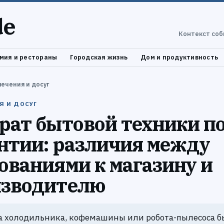
de
Контекст соб
мия и рестораны
Городская жизнь
Дом и продуктивность
лечения и досуг
Я И ДОСУГ
рат бытовой техники п
нтии: различия между
ованиями к магазину и
изводителю
 холодильника, кофемашины или робота-пылесоса б