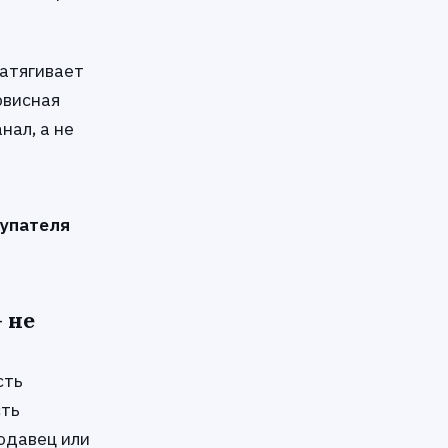
затягивает
рвисная
нал, а не
купателя
 не
сть
сть
одавец или