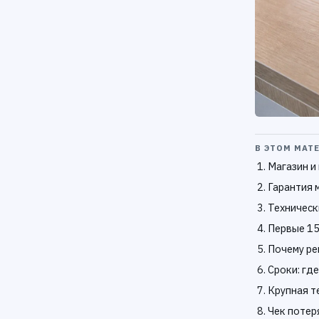
В ЭТОМ МАТ
Магазин и
Гарантия 
Техническ
Первые 15
Почему ре
Сроки: гд
Крупная т
Чек потер