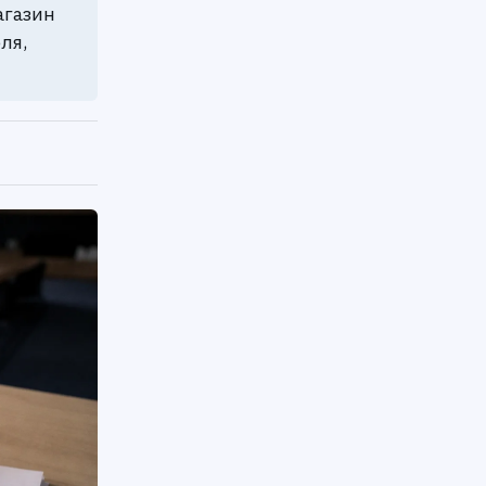
агазин
ля,