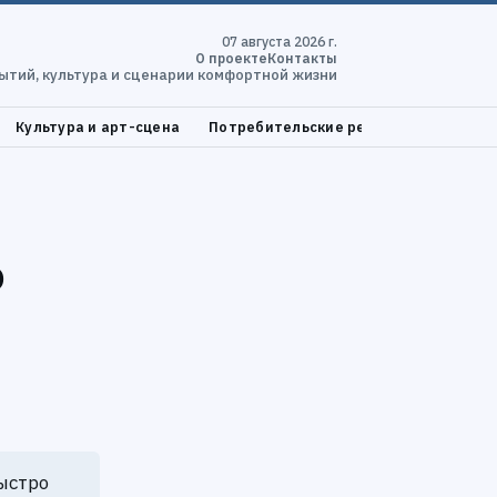
07 августа 2026 г.
О проекте
Контакты
ытий, культура и сценарии комфортной жизни
Культура и арт-сцена
Потребительские решения и проверка
о
ыстро