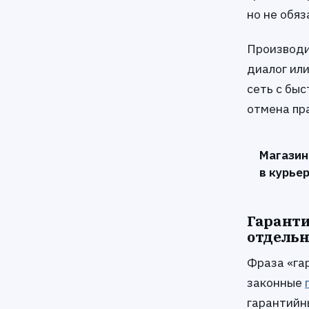
но не обя
Производит
диалог ил
сеть с быс
отмена пр
Магазин
в курье
Гаранти
отдель
Фраза «га
законные
гарантийн