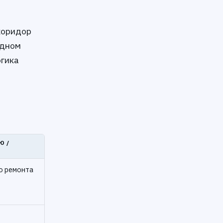
коридор
здном
огика
Ю /
о ремонта