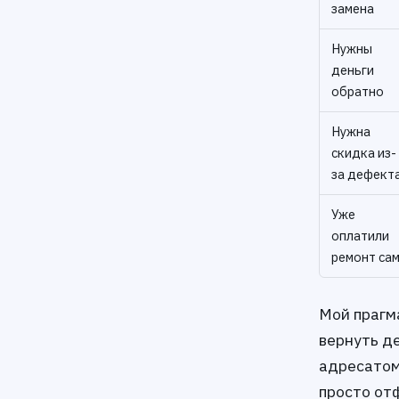
замена
Нужны
деньги
обратно
Нужна
скидка из-
за дефект
Уже
оплатили
ремонт са
Мой прагм
вернуть де
адресатом
просто отф