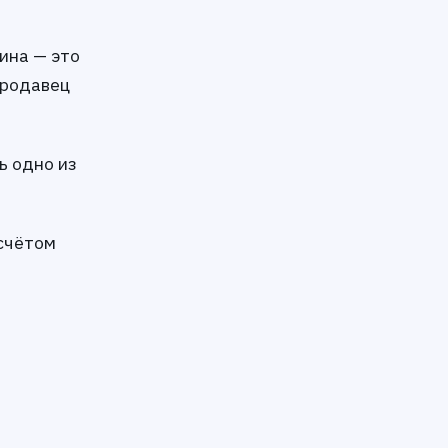
ина — это
Продавец
ь одно из
асчётом