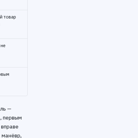
й товар
и
 не
овым
ель —
, первым
 вправе
 манёвр,