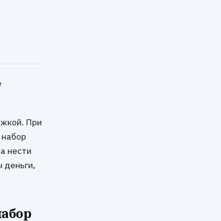
е
ржкой. При
 набор
да нести
ы деньги,
набор