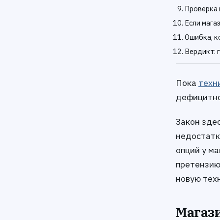
Проверка 
Если магаз
Ошибка, к
Вердикт: 
Пока
техн
дефицитно
Закон зде
недостатк
опций у ма
претензию»
новую техн
Магази