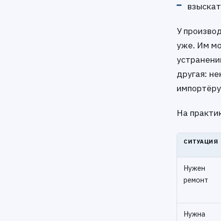
взыскат
У произво
уже. Им м
устранени
другая: н
импортёру,
На практик
СИТУАЦИЯ
Нужен
ремонт
Нужна