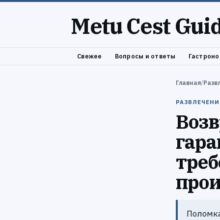
Metu Cest Gui
Свежее
Вопросы и ответы
Гастроно
Главная
/
Разв
РАЗВЛЕЧЕНИ
Возв
гара
треб
про
Поломка