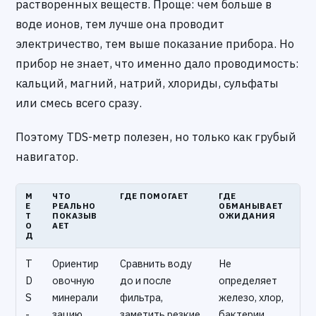
растворенных веществ. Проще: чем больше в
воде ионов, тем лучше она проводит
электричество, тем выше показание прибора. Но
прибор не знает, что именно дало проводимость:
кальций, магний, натрий, хлориды, сульфаты
или смесь всего сразу.
Поэтому TDS-метр полезен, но только как грубый
навигатор.
М
ЧТО
ГДЕ ПОМОГАЕТ
ГДЕ
Е
РЕАЛЬНО
ОБМАНЫВАЕТ
Т
ПОКАЗЫВ
ОЖИДАНИЯ
О
АЕТ
Д
T
Ориентир
Сравнить воду
Не
D
овочную
до и после
определяет
S
минерали
фильтра,
железо, хлор,
-
зацию
заметить резкие
бактерии,