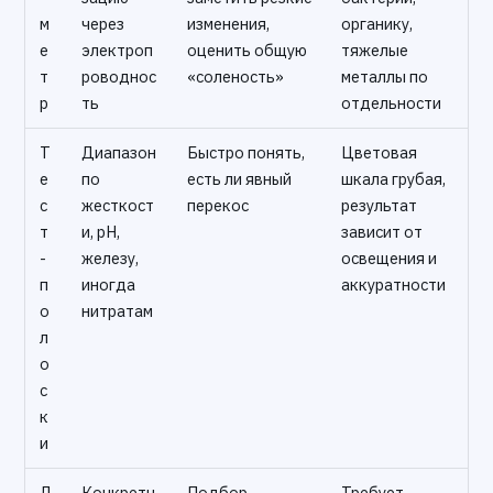
м
через
изменения,
органику,
е
электроп
оценить общую
тяжелые
т
роводнос
«соленость»
металлы по
р
ть
отдельности
Т
Диапазон
Быстро понять,
Цветовая
е
по
есть ли явный
шкала грубая,
с
жесткост
перекос
результат
т
и, pH,
зависит от
-
железу,
освещения и
п
иногда
аккуратности
о
нитратам
л
о
с
к
и
Л
Конкретн
Подбор
Требует