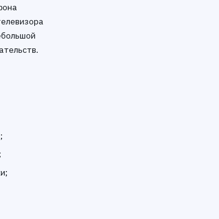
фона
телевизора
ебольшой
ательств.
;
;
и;