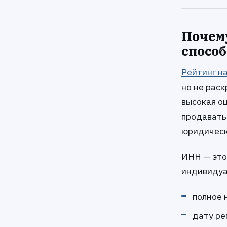
Почем
способ
Рейтинг н
но не раск
высокая оц
продавать
юридическ
ИНН — это
индивидуа
полное 
дату ре