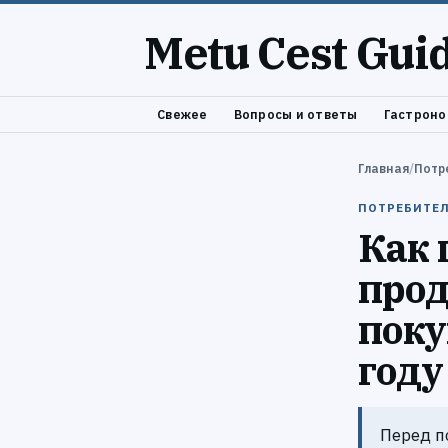
Metu Cest Gui
Свежее
Вопросы и ответы
Гастроно
Главная
/
Потр
ПОТРЕБИТЕЛ
Как 
прод
поку
году
Перед п