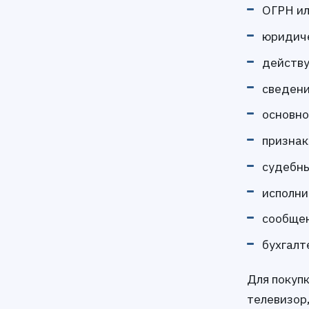
ОГРН и
юридиче
действу
сведени
основно
признак
судебны
исполни
сообщен
бухгалт
Для покупк
телевизор