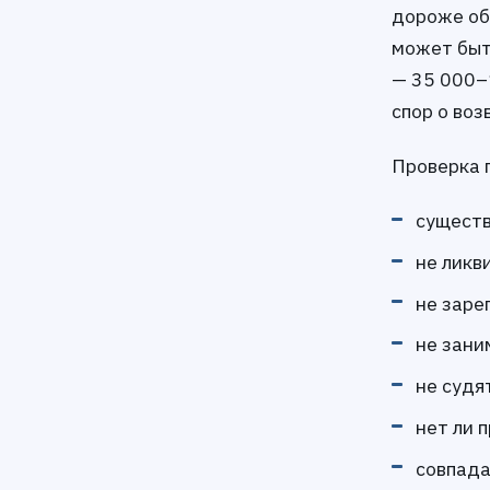
дороже об
может быт
— 35 000–
спор о воз
Проверка 
существ
не ликв
не заре
не зани
не судя
нет ли 
совпада