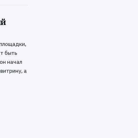
ый
 площадки,
ет быть
 он начал
витрину, а