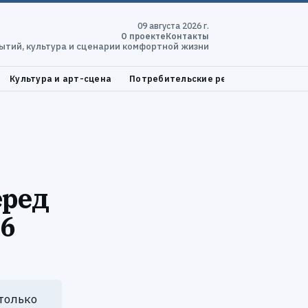
09 августа 2026 г.
О проекте
Контакты
ытий, культура и сценарии комфортной жизни
Культура и арт-сцена
Потребительские решения и проверка
еред
26
только