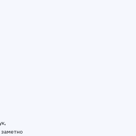
ук,
т заметно