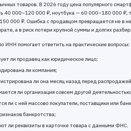
ычных товаров. В 2026 году цена популярного смарт
ь 40 000–120 000 ₽, ноутбука — 60 000–180 000 ₽, 
150 000 ₽. Ошибка с продавцом превращается не в н
врате, а в риск потери крупной суммы и долгих разбир
по ИНН помогает ответить на практические вопросы:
ует ли продавец как юридическое лицо;
идирована ли компания;
гистрирована ли она месяц назад перед распродажей
мается ли организация совсем другой деятельностью
тся ли с ней массово покупатели, поставщики или банк
признаков банкротства;
ют ли реквизиты в карточке товара с данными ФНС.