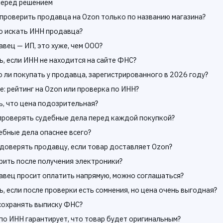
перед решением
проверить продавца на Ozon только по названию магазина?
о искать ИНН продавца?
авец — ИП, это хуже, чем ООО?
ь, если ИНН не находится на сайте ФНС?
 ли покупать у продавца, зарегистрированного в 2026 году?
е: рейтинг на Ozon или проверка по ИНН?
ь, что цена подозрительная?
проверять судебные дела перед каждой покупкой?
ебные дела опаснее всего?
доверять продавцу, если товар доставляет Ozon?
рить после получения электроники?
авец просит оплатить напрямую, можно соглашаться?
ь, если после проверки есть сомнения, но цена очень выгодная?
сохранять выписку ФНС?
по ИНН гарантирует, что товар будет оригинальным?