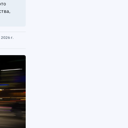
это
ства,
2026 г.