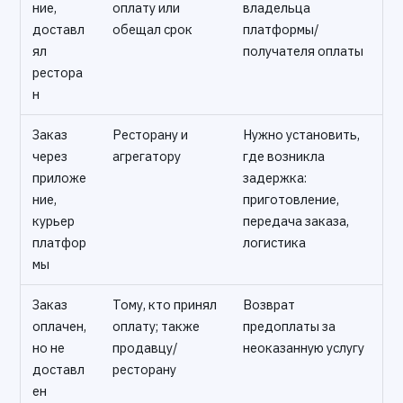
ние,
оплату или
владельца
доставл
обещал срок
платформы/
ял
получателя оплаты
рестора
н
Заказ
Ресторану и
Нужно установить,
через
агрегатору
где возникла
приложе
задержка:
ние,
приготовление,
курьер
передача заказа,
платфор
логистика
мы
Заказ
Тому, кто принял
Возврат
оплачен,
оплату; также
предоплаты за
но не
продавцу/
неоказанную услугу
доставл
ресторану
ен