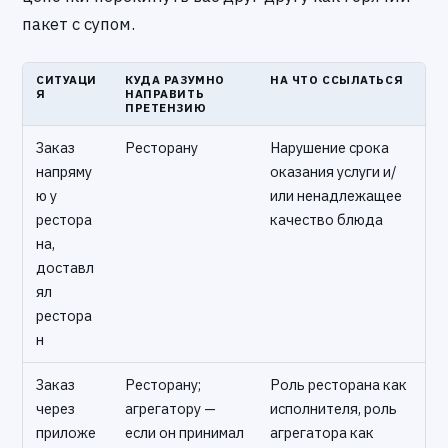
пакет с супом.
СИТУАЦИ
КУДА РАЗУМНО
НА ЧТО ССЫЛАТЬСЯ
Я
НАПРАВИТЬ
ПРЕТЕНЗИЮ
Заказ
Ресторану
Нарушение срока
напряму
оказания услуги и/
ю у
или ненадлежащее
рестора
качество блюда
на,
доставл
ял
рестора
н
Заказ
Ресторану;
Роль ресторана как
через
агрегатору —
исполнителя, роль
приложе
если он принимал
агрегатора как