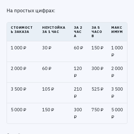
На простых цифрах:
СТОИМОСТ
НЕУСТОЙКА
ЗА 2
ЗА 5
МАКС
Ь ЗАКАЗА
ЗА 1 ЧАС
ЧАС
ЧАСО
ИМУМ
А
В
1 000 ₽
30 ₽
60 ₽
150 ₽
1 000
₽
2 000 ₽
60 ₽
120
300 ₽
2 000
₽
₽
3 500 ₽
105 ₽
210
525 ₽
3 500
₽
₽
5 000 ₽
150 ₽
300
750 ₽
5 000
₽
₽